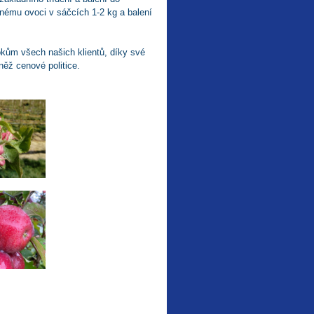
enému ovoci v sáčcích 1-2 kg a balení
kům všech našich klientů, díky své
něž cenové politice.