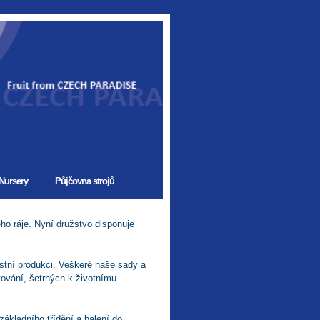
 Nursery
Půjčovna strojů
ho ráje. Nyní družstvo disponuje
stní produkci. Veškeré naše sady a
ování, šetrných k životnímu
základního třídění a balení do