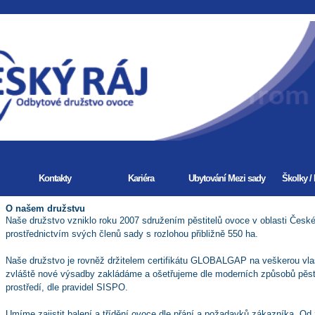
Kontakty
Kariéra
Ubytování Mezi sady
Školky /
O našem družstvu
Naše družstvo vzniklo roku 2007 sdružením pěstitelů ovoce v oblasti České
prostřednictvím svých členů sady s rozlohou přibližně 550 ha.
Naše družstvo je rovněž držitelem certifikátu GLOBALGAP na veškerou vla
zvláště nové výsadby zakládáme a ošetřujeme dle moderních způsobů pěst
prostředí, dle pravidel SISPO.
Umíme zajistit balení a třídění ovoce dle přání a požadavků zákazníka. Od 