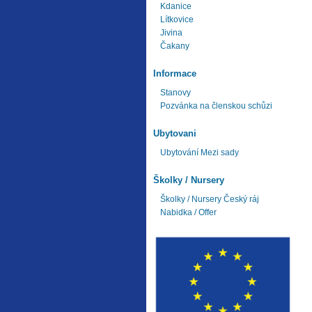
Kdanice
Lítkovice
Jivina
Čakany
Informace
Stanovy
Pozvánka na členskou schůzi
Ubytovani
Ubytování Mezi sady
Školky / Nursery
Školky / Nursery Český ráj
Nabidka / Offer