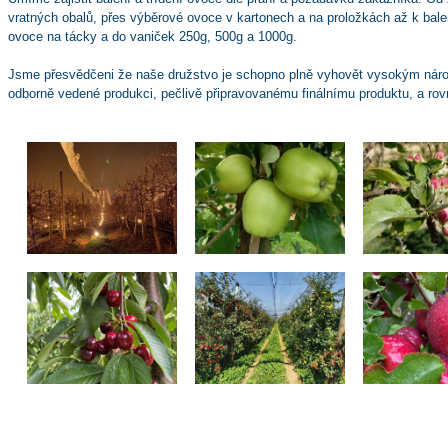
vratných obalů, přes výběrové ovoce v kartonech a na proložkách až k bal
ovoce na tácky a do vaniček 250g, 500g a 1000g.
Jsme přesvědčeni že naše družstvo je schopno plně vyhovět vysokým náro
odborně vedené produkci, pečlivě připravovanému finálnímu produktu, a rov