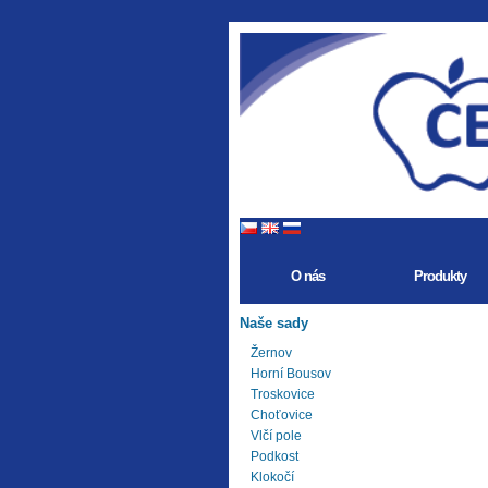
O nás
Produkty
Naše sady
Žernov
Horní Bousov
Troskovice
Choťovice
Vlčí pole
Podkost
Klokočí