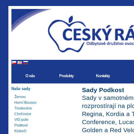
O nás
Produkty
Kontakty
Naše sady
Sady Podkost
Sady v samotném s
Žernov
Horní Bousov
rozprostírají na p
Troskovice
Regina, Kordia a 
Choťovice
Vlčí pole
Conference, Lucas
Podkost
Golden a Red Velo
Klokočí