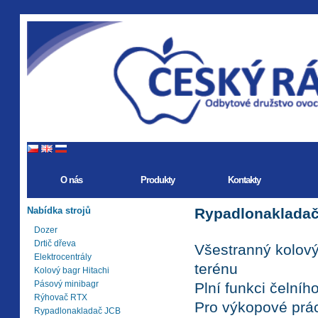
O nás
Produkty
Kontakty
Nabídka strojů
Rypadlonakladač
Dozer
Drtič dřeva
Všestranný kolový
Elektrocentrály
terénu
Kolový bagr Hitachi
Pásový minibagr
Plní funkci čelníh
Rýhovač RTX
Pro výkopové prác
Rypadlonakladač JCB