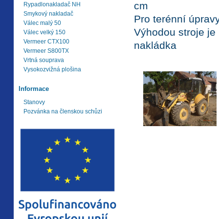
cm
Rypadlonakladač NH
Smykový nakladač
Pro terénní úpravy
Válec malý 50
Výhodou stroje je
Válec velký 150
Vermeer CTX100
nakládka
Vermeer S800TX
Vrtná souprava
Vysokozvižná plošina
Informace
Stanovy
Pozvánka na členskou schůzi