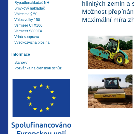
hlinitých zemin 
Rypadlonakladač NH
Smykový nakladač
Možnost přepínání
Válec malý 50
Maximální míra z
Válec velký 150
Vermeer CTX100
Vermeer S800TX
Vrtná souprava
Vysokozvižná plošina
Informace
Stanovy
Pozvánka na členskou schůzi