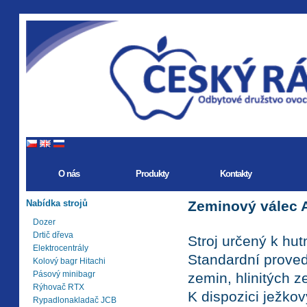
O nás
Produkty
Kontakty
Nabídka strojů
Zeminový válec 
Dozer
Drtič dřeva
Stroj určený k hu
Elektrocentrály
Standardní proved
Kolový bagr Hitachi
Pásový minibagr
zemin, hlinitých 
Rýhovač RTX
K dispozici ježko
Rypadlonakladač JCB