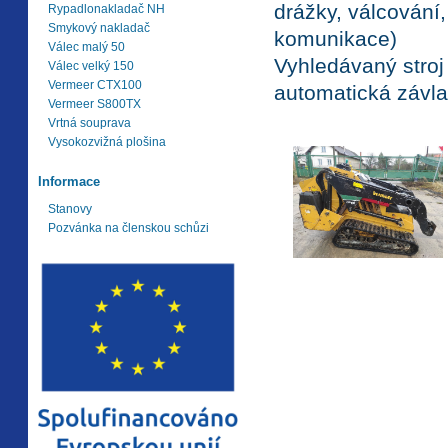
drážky, válcování,
Rypadlonakladač NH
Smykový nakladač
komunikace)
Válec malý 50
Vyhledávaný stroj
Válec velký 150
Vermeer CTX100
automatická závla
Vermeer S800TX
Vrtná souprava
Vysokozvižná plošina
Informace
Stanovy
Pozvánka na členskou schůzi