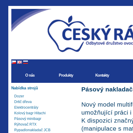
O nás
Produkty
Kontakty
Nabídka strojů
Pásový nakladač
Dozer
Drtič dřeva
Nový model multi
Elektrocentrály
umožňující práci 
Kolový bagr Hitachi
Pásový minibagr
K dispozici značn
Rýhovač RTX
(manipulace s mat
Rypadlonakladač JCB